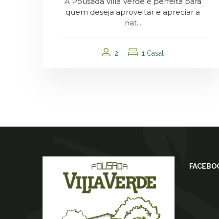
A Pousada Villa Verde é perfeita para
quem deseja aproveitar e apreciar a
nat...
2
1 Casal
FACEBO